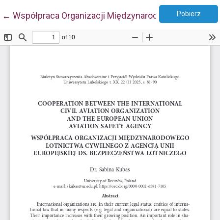
Pobie
Wróć do szczegółów artykułu
Pobierz
←
Współpraca Organizacji Międzynarodowego Lotnictwa