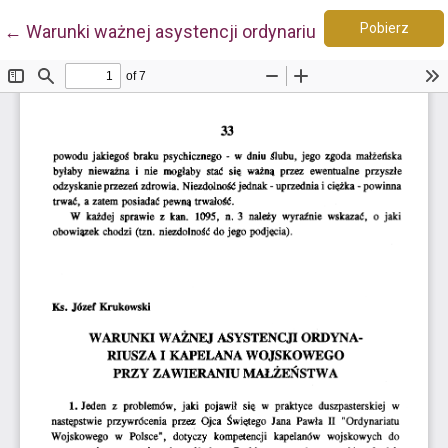
Pobie
Wróć do szczegółów artykułu
Pobierz
←
Warunki ważnej asystencji ordynariusza i kapelana