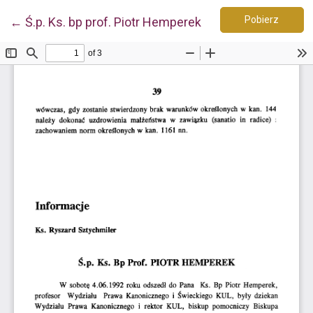
Pobierz
Wróć do szczegółów artykułu
Pobierz
←
Ś.p. Ks. bp prof. Piotr Hemperek