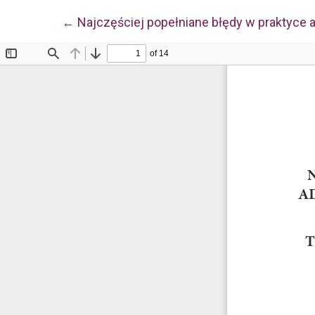
Wróć do szczegółów artykułu
←
Najczęściej popełniane błędy w praktyce