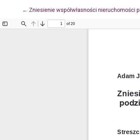
Wróć do szczegółów artykułu
←
Zniesienie współwłasności nieruchomości p