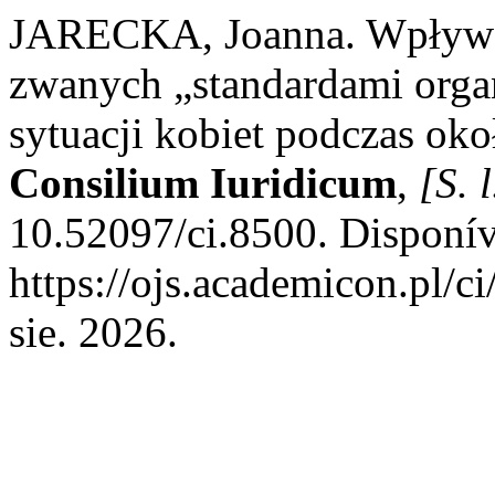
JARECKA, Joanna. Wpływ r
zwanych „standardami orga
sytuacji kobiet podczas ok
Consilium Iuridicum
,
[S. l
10.52097/ci.8500. Disponív
https://ojs.academicon.pl/c
sie. 2026.