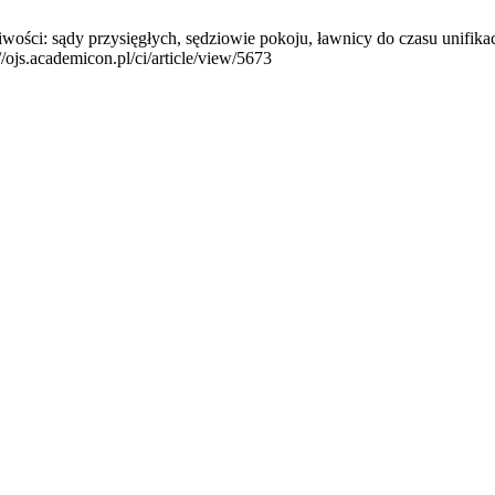
ości: sądy przysięgłych, sędziowie pokoju, ławnicy do czasu unifikacj
/ojs.academicon.pl/ci/article/view/5673