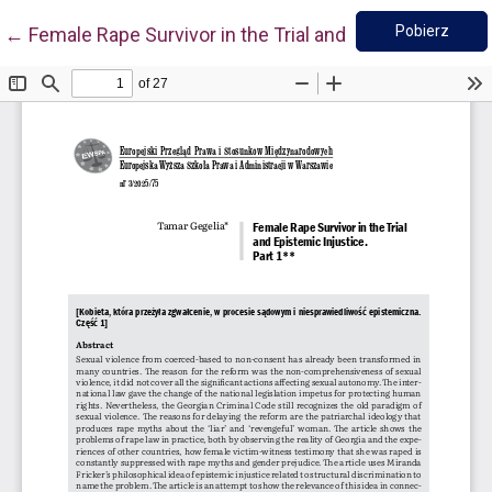
Pobie
Wróć do szczegółów artykułu
Pobierz
←
Female Rape Survivor in the Trial and Epistemic Injust