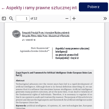
Pobie
Wróć do szczegółów artykułu
Pobierz
←
Aspekty i ramy prawne sztucznej inteligencji na grun