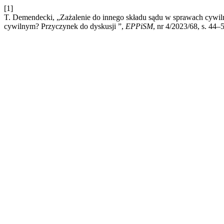
[1]
T. Demendecki, „Zażalenie do innego składu sądu w sprawach cywil
cywilnym? Przyczynek do dyskusji ”,
EPPiSM
, nr 4/2023/68, s. 44–