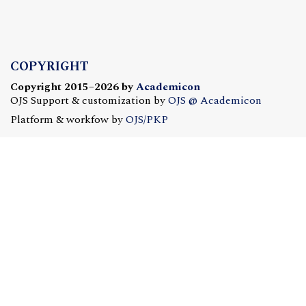
COPYRIGHT
Copyright 2015–2026 by
Academicon
OJS Support & customization by
OJS @ Academicon
Platform & workfow by
OJS/PKP
OJS @ ACADEMICON
OFERTA DLA CZASOPISM
Konfiguracja | Hosting | Serwis | Szkolenia
e-mail:
redakcja@academicon.pl
, tel.: +48 603 072 530
STUDIO DTP ACADEMICON
USŁUGI WYDAWNICZE
Skład i łamanie | Redakcja | Korekta | Projektowanie