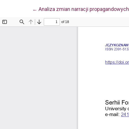
Wróć do szczegółów artykułu
←
Analiza zmian narracji propagandowych