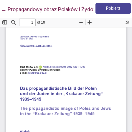
Pobie
Wróć do szczegółów artykułu
Pobierz
←
Propagandowy obraz Polaków i Żydów w „Krakauer Z