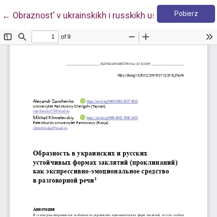
Pobie
Wróć do szczegółów artykułu
Pobierz
←
Obraznost' v ukrainskikh i russkikh ustoychivykh for