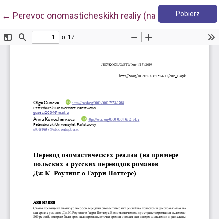
Pobie
Wróć do szczegółów artykułu
Pobierz
←
Perevod onomasticheskikh realiy (na primere pol'skik