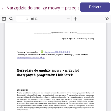
Pobie
Wróć do szczegółów artykułu
Pobierz
←
Narzędzia do analizy mowy – przegląd dostępnych pr