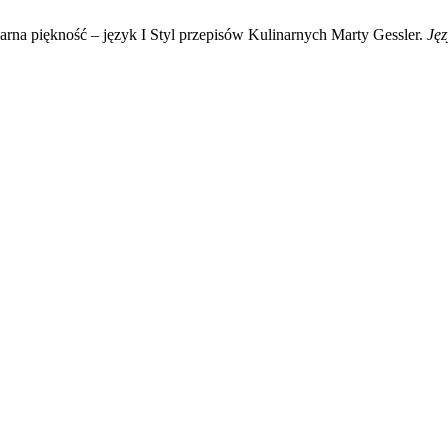
rna piękność – język I Styl przepisów Kulinarnych Marty Gessler.
Ję