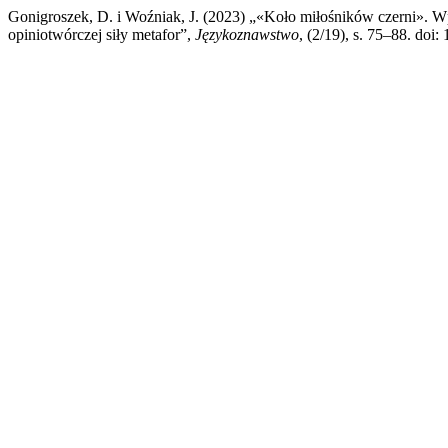
Gonigroszek, D. i Woźniak, J. (2023) „«Koło miłośników czerni». W
opiniotwórczej siły metafor”,
Językoznawstwo
, (2/19), s. 75–88. doi: