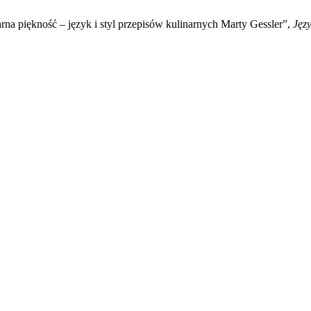
rna piękność – język i styl przepisów kulinarnych Marty Gessler”,
Jęz