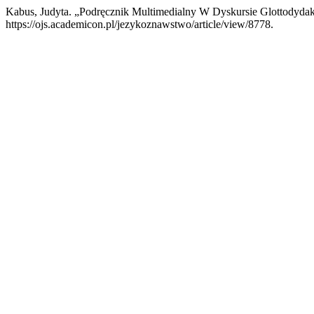
Kabus, Judyta. „Podręcznik Multimedialny W Dyskursie Glottodyd
https://ojs.academicon.pl/jezykoznawstwo/article/view/8778.