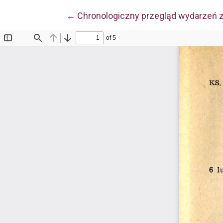
Wróć do szczegółów artykułu
←
Chronologiczny przegląd wydarzeń z 