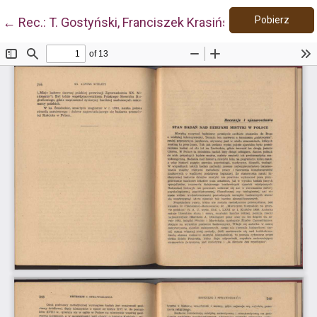
Pobie
Wróć do szczegółów artykułu
Pobierz
←
Rec.: T. Gostyński, Franciszek Krasiński. Polityk Złot