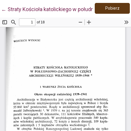
Pobie
Wróć do szczegółów artykułu
Pobierz
←
Straty Kościoła katolickiego w południowo-zachodnie