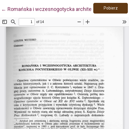
Pobie
Wróć do szczegółów artykułu
Pobierz
←
Romańska i wczesnogotycka architektura kościoła poc