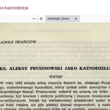
kułu
ako kaznodzieja