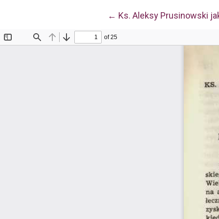
Wróć do szczegółów arty
←
Ks. Aleksy Prusinowski j