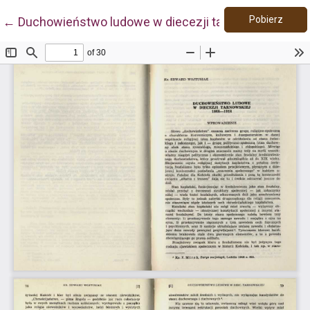
Pobie
Wróć do szczegółów artykułu
Pobierz
←
Duchowieństwo ludowe w diecezji tarnowskiej 1868