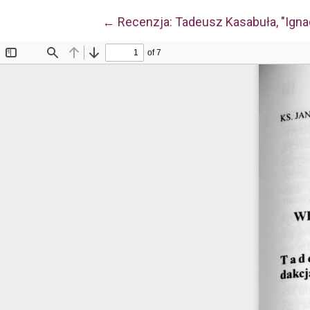
Wróć do szczegółów artykułu
←
Recenzja: Tadeusz Kasabuła, "Ignac