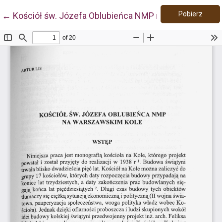
Pobie
Wróć do szczegółów artykułu
Pobierz
←
Kościół św. Józefa Oblubieńca NMP na warszawskim