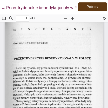
Pobie
Wróć do szczegółów artykułu
Pobierz
←
Przedtrydenckie benedykcjonały w Polsce