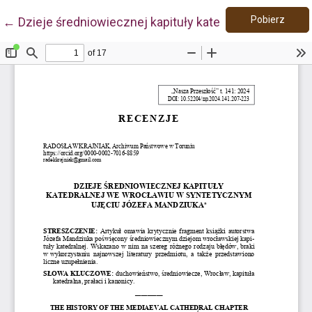
Pobie
Wróć do szczegółów artykułu
Pobierz
←
Dzieje średniowiecznej kapituły katedralnej we Wro