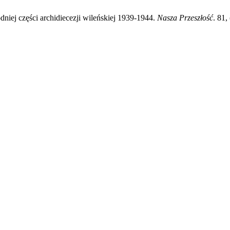
niej części archidiecezji wileńskiej 1939-1944.
Nasza Przeszłość
. 81,