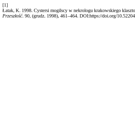
[1]
Łatak, K. 1998. Cystersi mogilscy w nekrologu krakowskiego klaszto
Przeszłość
. 90, (grudz. 1998), 461–464. DOI:https://doi.org/10.5220