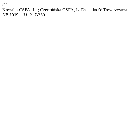
(1)
Kowalik CSFA, J. .; Czermińska CSFA, L. Działalność Towarzystwa
NP
2019
,
131
, 217-239.