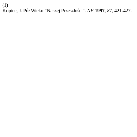
(1)
Kopiec, J. Pół Wieku "Naszej Przeszłości".
NP
1997
,
87
, 421-427.