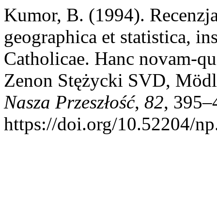
Kumor, B. (1994). Recenzja:
geographica et statistica, in
Catholicae. Hanc novam-qui
Zenon Stężycki SVD, Mödli
Nasza Przeszłość
,
82
, 395–
https://doi.org/10.52204/n