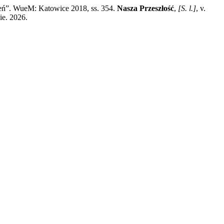
ń”. WueM: Katowice 2018, ss. 354.
Nasza Przeszłość
,
[S. l.]
, v.
ie. 2026.