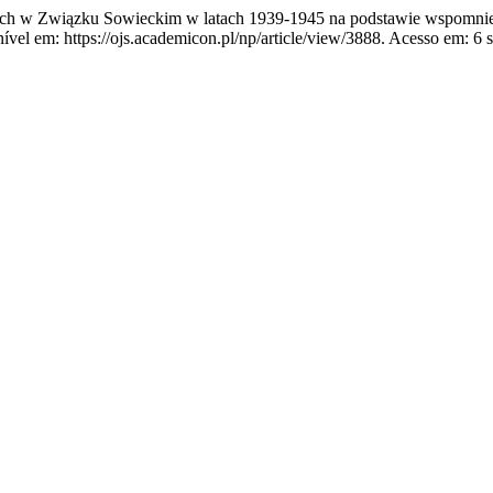
ich w Związku Sowieckim w latach 1939-1945 na podstawie wspomnie
l em: https://ojs.academicon.pl/np/article/view/3888. Acesso em: 6 s