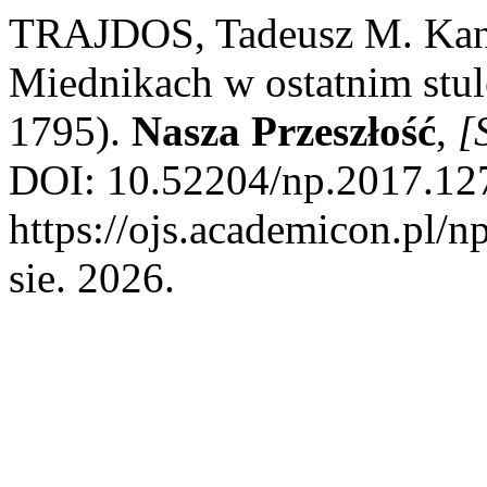
TRAJDOS, Tadeusz M. Kano
Miednikach w ostatnim stul
1795).
Nasza Przeszłość
,
[S
DOI: 10.52204/np.2017.127
https://ojs.academicon.pl/n
sie. 2026.