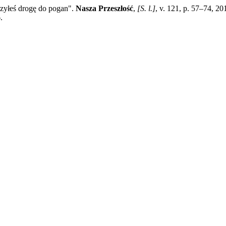
zyłeś drogę do pogan".
Nasza Przeszłość
,
[S. l.]
, v. 121, p. 57–74, 2
.