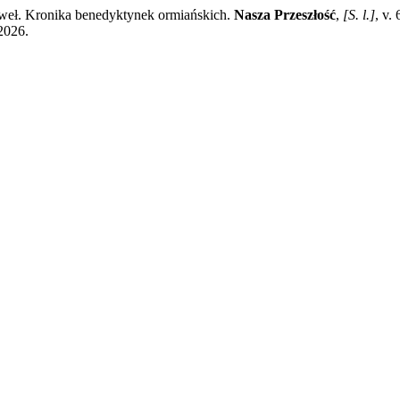
Kronika benedyktynek ormiańskich.
Nasza Przeszłość
,
[S. l.]
, v.
 2026.