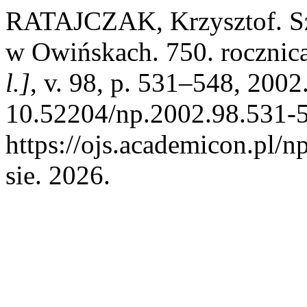
RATAJCZAK, Krzysztof. Szk
w Owińskach. 750. rocznica
l.]
, v. 98, p. 531–548, 2002
10.52204/np.2002.98.531-5
https://ojs.academicon.pl/n
sie. 2026.