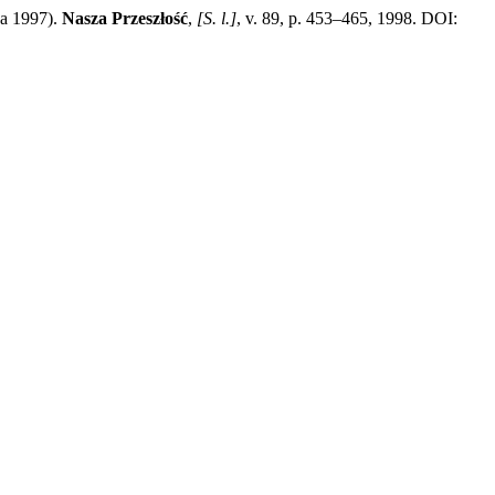
wa 1997).
Nasza Przeszłość
,
[S. l.]
, v. 89, p. 453–465, 1998. DOI: