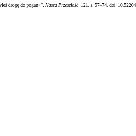
zyłeś drogę do pogan»”,
Nasza Przeszłość
, 121, s. 57–74. doi: 10.5220