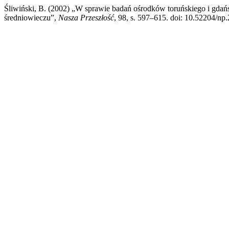
Śliwiński, B. (2002) „W sprawie badań ośrodków toruńskiego i gd
średniowieczu”,
Nasza Przeszłość
, 98, s. 597–615. doi: 10.52204/np