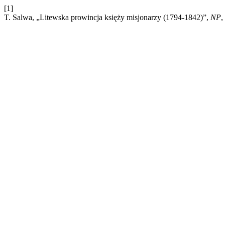
[1]
T. Salwa, „Litewska prowincja księży misjonarzy (1794-1842)”,
NP
,