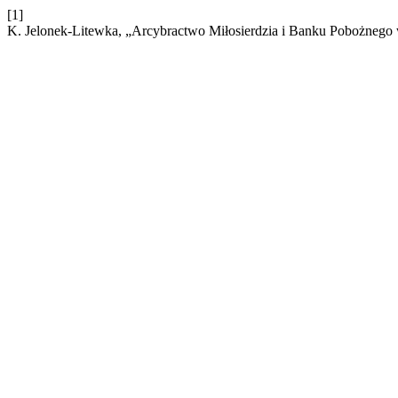
[1]
K. Jelonek-Litewka, „Arcybractwo Miłosierdzia i Banku Pobożneg