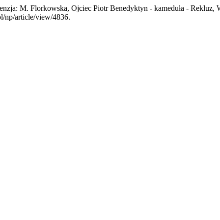
ecenzja: M. Florkowska, Ojciec Piotr Benedyktyn - kameduła - Rekl
l/np/article/view/4836.