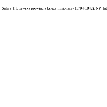
1.
Salwa T. Litewska prowincja księży misjonarzy (1794-1842). NP [Inte