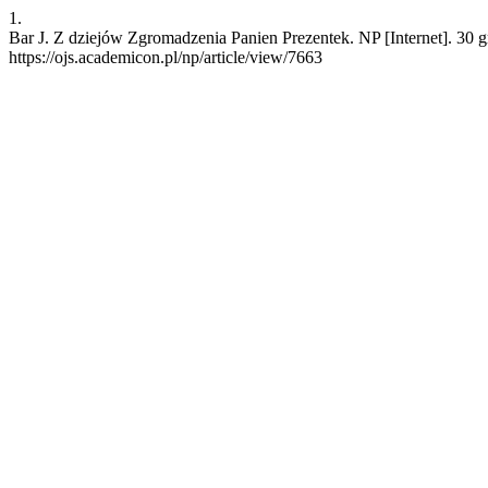
1.
Bar J. Z dziejów Zgromadzenia Panien Prezentek. NP [Internet]. 30 
https://ojs.academicon.pl/np/article/view/7663