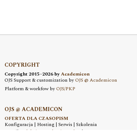
COPYRIGHT
Copyright 2015–2026 by
Academicon
OJS Support & customization by
OJS @ Academicon
Platform & workfow by
OJS/PKP
OJS @ ACADEMICON
OFERTA DLA CZASOPISM
Konfiguracja | Hosting | Serwis | Szkolenia
e-mail:
redakcja@academicon.pl
, tel.: +48 603 072 530