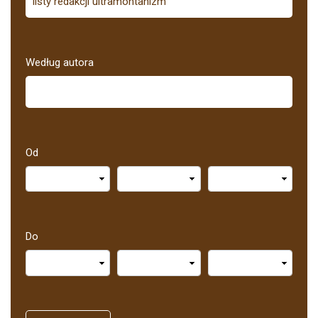
Według autora
Od
Do