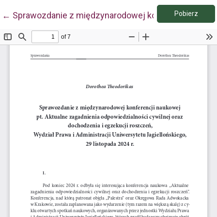
Pobie
Wróć do szczegółów artykułu
Pobierz
←
Sprawozdanie z międzynarodowej konferencji naukowej